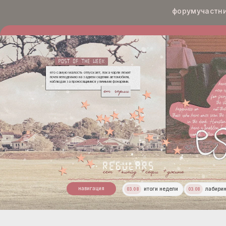
форум
участн
его самую малость отпускает, пока чарли лежит
почти неподвижно на заднем сидении автомобиля,
наблюдая за проносящимися уличными фонарями.
чарли
сет
клайд
софи
джино
навигация
итоги недели
лабири
03.08
03.08