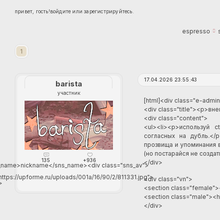
привет, гость!
войдите
или
зарегистрируйтесь
.
espresso
1
17.04.2026 23:55:43
barista
участник
[html]<div class="e-admin
<div class="title"><p>вн
<div class="content">
<ul><li><p>используй c
согласных на дубль.</p
прозвища и упоминания в
(но постарайся не создать
135
+936
</div>
_name>nickname</sns_name><div class="sns_av">
https://upforme.ru/uploads/001a/16/90/2/811331.jpg">
<div class="vn">
>
<section class="female">
<section class="male"><h
</div>