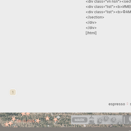
<div class="vn nsn"><se
<div class="list"><b>ИМЕ
<div class="list"><b>ФА
</section>
</div>
</div>
[/html]
1
espresso
Р