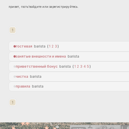
привет, гость!
войдите
или
зарегистрируйтесь
.
1
гостевая
barista
1
2
3
занятые внешности и имена
barista
приветственный бонус
barista
1
2
3
4
5
чистка
barista
правила
barista
1