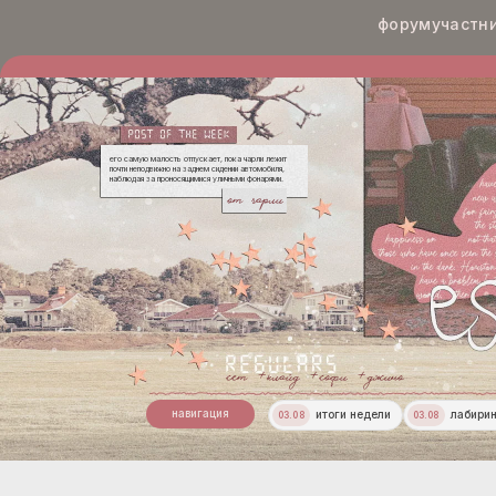
форум
участн
его самую малость отпускает, пока чарли лежит
почти неподвижно на заднем сидении автомобиля,
наблюдая за проносящимися уличными фонарями.
чарли
сет
клайд
софи
джино
навигация
итоги недели
лабири
03.08
03.08