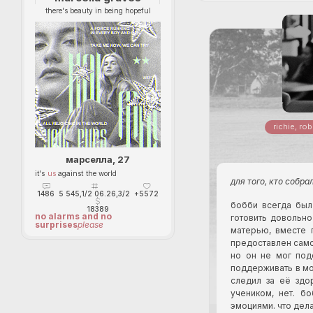
there's beauty in being hopeful
richie, ro
марселла, 27
it's
us
against the world
для того, кто собр
1486
5 545,1/2 06.26,3/2
+5572
бобби всегда был
18389
no alarms and no
готовить довольно
surprises
please
матерью, вместе 
предоставлен самом
но он не мог под
поддерживать в мо
следил за её здо
учеником, нет. б
эмоциями. что дел