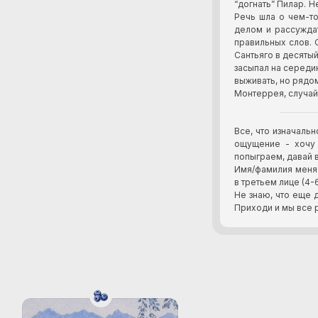
“догнать” Пилар. Н
Речь шла о чем-то
делом и рассуждат
правильных слов. 
Сантьяго в десятый
засыпал на середин
выживать, но рядо
Монтеррея, случай
Все, что изначаль
ощущение - хочу 
попыграем, давай в
Имя/фамилия меняб
в третьем лице (4-
Не знаю, что еще д
Приходи и мы все 