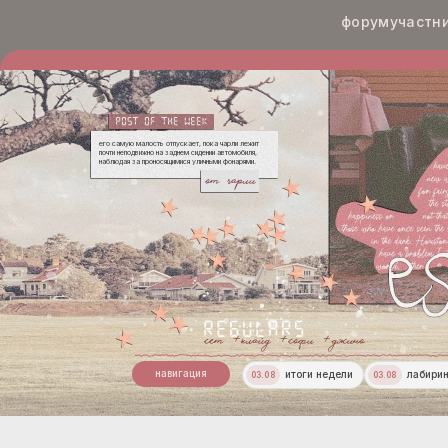
форум
участн
его самую малость отпускает, пока чарли лежит
почти неподвижно на заднем сидении автомобиля,
наблюдая за проносящимися уличными фонарями.
чарли
сет
клайд
софи
джино
навигация
итоги недели
лабири
03.08
03.08