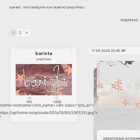
привет, гость!
войдите
или
зарегистрируйтесь
.
espresso
1
2
»
17.04.2026 23:40:48
barista
участник
135
+936
_name>nickname</sns_name><div class="sns_av">
https://upforme.ru/uploads/001a/16/90/2/811331.jpg">
>
некоторые истории