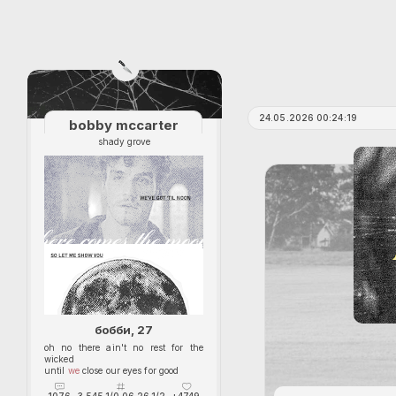
24.05.2026 00:24:19
bobby mccarter
shady grove
бобби, 27
oh no there ain't no rest for the
wicked
until
we
close our eyes for good
1076
3 545,1/0 06.26,1/2
+4749