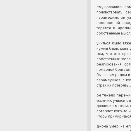
ему нравилось пом
почувствовать с
парамедики. он у
престарелой сосе
терялся в чрезвы
собственные мысли
учиться было тяже
нужны были, мать 
том, что это пра
собственных жела
реагирования, сб
пожарной бригады и
был с ним рядом и 
парамедиков, с ко
страх их потерять...
он тяжело пережив
мальчик, учился от
давление матери, с
потеряет кого-то и
чтобы примириться
джона умер на ег