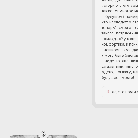
историю с его сем
также тут многое м
в будущем? примир
что наследство ег
теперь? сможет л
такого потрясени
помладше? у меня е
комфортика, и псих
внешность, имя, да
я могу быть быстры
в неделю-две. пишу
заглавными. мне 
одену, поглажу, н
будущее вместе!
да, это почти