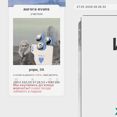
27.05.2026 06:26:32
aurora evans
участник
рори, 36
и снова ты должна
любовь
свою распять
280
3 550,1/0 07.26,1/2
+1385
360
Мы научились до конца
молчать
И снова гвозди
забивать в ладони