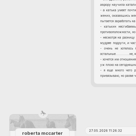
аврору научила катал
- а катька умеет почт
жених, оказавшись жен
пытается заработать на
- катькин несгибаем
противоположности, но 
- несмотря на разницу
мудрее подруги, и част
- очень не хотелось
остальные...............
- хочется им отношения
уж плохо на сегодняшни
- я еще много чего р
привязываю, но разве ч
27.05.2026 11:26:32
roberta mccarter