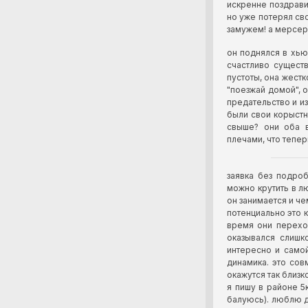
искренне поздравил
но уже потерял сво
замужем! а мерсер, 
он поднялся в хью
счастливо сущест
пустоты, она жестк
"поезжай домой", 
предательство и из
были свои корыстн
свыше? они оба в
плечами, что тепер
заявка без подроб
можно крутить в лю
он занимается и че
потенциально это к
время они перехо
оказывался слишк
интересно и самой
динамика. это сов
окажутся так близк
я пишу в районе 5
балуюсь). люблю д