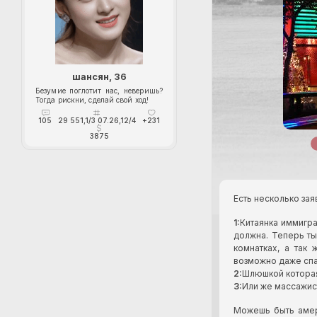
шансян, 36
Безумие поглотит нас, неверишь?
Тогда рискни, сделай свой ход!
105
29 551,1/3 07.26,12/4
+231
3875
Есть несколько зая
1:
Китаянка иммигр
должна. Теперь ты
комнатках, а так
возможно даже спат
2:
Шлюшкой которая
3:
Или же массажис
Можешь быть амер