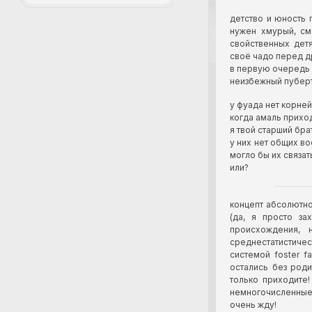
детство и юность 
нужен хмурый, см
свойственных дет
своё чадо перед д
в первую очередь 
неизбежный пуберт
у фуада нет корней
когда амаль приход
я твой старший бра
у них нет общих во
могло бы их связат
или?
концепт абсолютно
(да, я просто за
происхождения,
среднестатистиче
системой foster f
остались без род
только приходите!
немногочисленные 
очень жду!