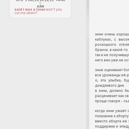
AAW
said I was a lover
won't you
cut me down?
энни очень хороша
каблуках, с высо
роскошного отеля
бранча. в какой-то
так и не получившу
него вен уже не ос
энни оценивает боб
все уроженцы её р
о, эта улыбка, б
дождливого дня.
в энни, должно бы
расценивает как с
проще говоря - съ
когда энни узнаёт 
показание к аборту
вместо аборта её
поддержки и эпиду