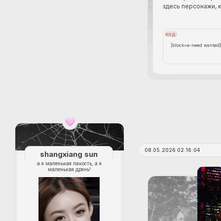
здесь персонажи, 
код:
[block=e-need wanted]

[block=gifs]

[img]https://forumstati
[/block]

[block=chips][ul]

имя персонажа

возраст

кем приходится

[/ul]

[/block]

[block=fc]

имя внешности

[/block]

08.05.2026 02:16:04
shangxiang sun
[block=about]

а я маленькая пакость, а я
маленькая дрянь!
текст заявки, работа
выше

[/block]

[/block]