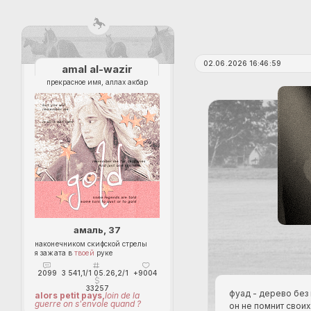
02.06.2026 16:46:59
amal al-wazir
прекрасное имя, аллах акбар
амаль, 37
наконечником скифской стрелы
я зажата в
твоей
руке
2099
3 541,1/1 05.26,2/1
+9004
33257
фуад - дерево без
alors petit pays,
loin de la
guerre on s'envole quand ?
он не помнит своих