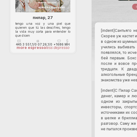
пилар, 27
tengo una voz y una piel que
quieren que tú las descifres, tengo
[indent]Сантьяго 
la vida muy corta para entender lo
Скорее уж кастет 
que dicen
в одном из шумных
445
3 551,1/0 07.26,1/0
+1686
MH
учились выбивать
more espresso
less depresso
появлялся, то исч
бей первым. Бокс
после и вовсе пр
тридцати. К два
алкогольные бренд
знакомства уже не
[indent]С Пилар Са
денег, камер и л
одном из закрыты
инвесторы, спорт
источниками их со
в шелке и бриллиа
разговор. Саму же 
не пытался произве