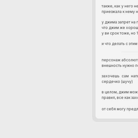
также, как у него 
приезжала к нему н
у джима запрет на 
что джим же хорош
у ви срок тоже, но 
и что делать с этим 
персонаж абсолютн
внешность нужно по
захочешь сам нап
сердечко (шучу)
в целом, джим може
правил, все как за
от себя могу пред