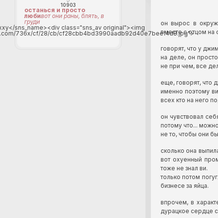
10903
останься и просто
люби
вот они раны, блять, в
груди
он вырос в окруж
xy</sns_name><div class="sns_av original"><img
вместе с отцом на
nimg.com/736x/cf/28/cb/cf28cbb4bd3990aadb92d40e7beef4d8.jpg">
говорят, что у джи
на деле, он прост
не при чем, все дел
еще, говорят, что 
именно поэтому ви
всех кто на него п
он чувствовал себ
потому что... можн
не то, чтобы они 
сколько она выпила
вот охуенный пром
тоже не знал ви.
только потом погу
бизнесе за яйца.
впрочем, в характ
дурацкое сердце с