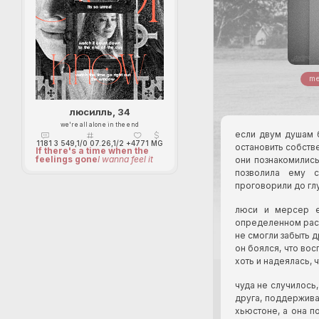
me
люсилль, 34
we're all alone in the end
если двум душам б
1181
3 549,1/0 07.26,1/2
+4771
MG
остановить собств
If there's a time when the
feelings gone
I wanna feel it
они познакомились
позволила ему с
проговорили до глу
люси и мерсер е
определенном расс
не смогли забыть др
он боялся, что во
хоть и надеялась, 
чуда не случилось,
друга, поддерживал
хьюстоне, а она п