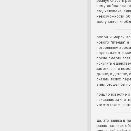
рванул спасать ре
нему добраться то
ему человека, един
невозможности обм
достучаться, чтобы
бобби и марси вс
нового "птенца" в
потерянным хороши
поделиться знаниям
после смерти глав
искупить единстве
заметила, что пом
джоне, о детстве, 
сказать вслух пер
этим, отошел бы п
пришло известие о 
наказание за что-т
что это такое - пот
да, это заявка
в п
равно нашлись общ
жизни, да? найти 