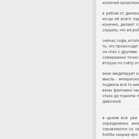
колючей проволоко
в рябом от диатез
когда ей всего па
конечно, делают с
слушать, что её р
сейчас софи, кстат
то, что происходит
он спал с другими.
совершенно точно 
вторую по счёту от
энни медитирует н
мысль - интересно,
поджечь всё то нем
вены фантомно чеш
стала до тошноты 
девочкой.
в целом всё уже 
определённо инт
справляются со с
бобби скорее про 