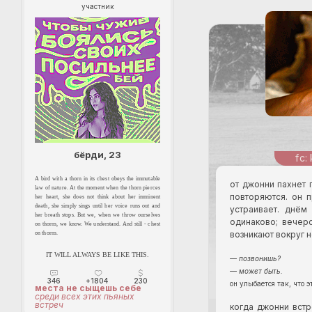
участник
бёрди, 23
A bird with a thorn in its chest obeys the immutable
от джонни пахнет 
law of nature. At the moment when the thorn pierces
повторяются. он п
her heart, she does not think about her imminent
death, she simply sings until her voice runs out and
устраивает. днём
her breath stops. But we, when we throw ourselves
одинаково; вечер
on thorns, we know. We understand. And still - chest
возникают вокруг н
on thorns.
IT WILL ALWAYS BE LIKE THIS.
— позвонишь?
— может быть.
346
+1804
230
он улыбается так, что э
места не сыщешь себе
среди всех этих пьяных
встреч
когда джонни встр