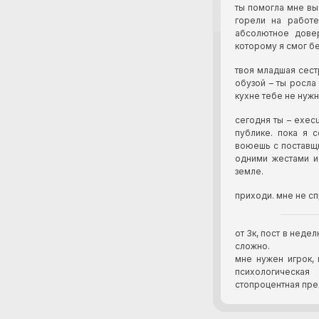
ты помогла мне вы
горели на работе
абсолютное довер
которому я смог б
твоя младшая сест
обузой – ты росла 
кухне тебе не нужн
сегодня ты – exec
публике. пока я 
воюешь с поставщи
одними жестами и
земле.
приходи. мне не сп
от 3к, пост в неде
сложно.
мне нужен игрок, 
психологическая
стопроцентная пре