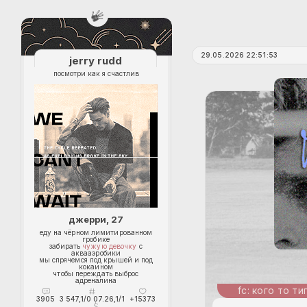
29.05.2026 22:51:53
jerry rudd
посмотри как я счастлив
джерри, 27
еду на чёрном лимитированном
гробике
забирать
чужую девочку
с
аквааэробики
мы спрячемся под крышей и под
кокаином
чтобы переждать выброс
адреналина
кого то ти
3905
3 547,1/0 07.26,1/1
+15373