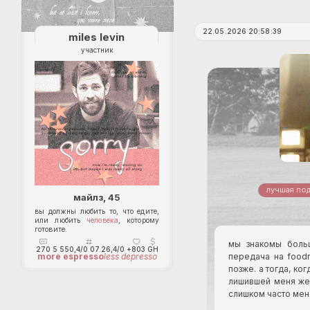
22.05.2026 20:58:39
miles levin
участник
лучшая под
майлз, 45
вы должны любить то, что едите,
или любить
человека
, которому
готовите.
мы знакомы больш
270
5 550,4/0 07.26,4/0
+803
GH
передача на food
more espresso
less depresso
позже. а тогда, ко
лишившей меня жен
слишком часто мен