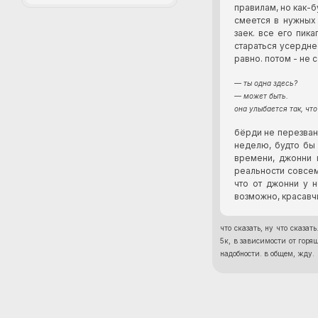
правилам, но как-б
смеется в нужных 
заек. все его пик
стараться усерднее
равно. потом - не 
— ты одна здесь?
— может быть.
она улыбается так, что
бёрди не перезвани
неделю, будто бы 
времени, джонни 
реальности совсем 
что от джонни у н
возможно, красавч
что сказать, ну что сказа
5к, в зависимости от горя
надобности. в общем, жду.