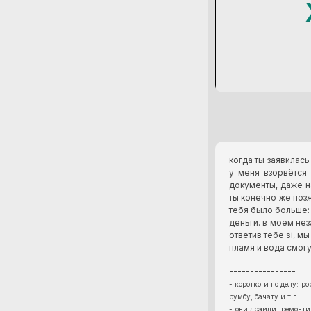
когда ты заявилась
у меня взорвётся 
документы, даже н
ты конечно же поз
тебя было больше: 
деньги. в моем не
ответив тебе si, м
пламя и вода смогу
----------------
- коротко и по делу: р
румбу, бачату и т.п.
- они драили, ремонти