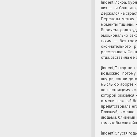
[indent]Искра, бур
них — ни Сантьяго
держался на страст
Перелеты между Х
моменты тишины, к
Впрочем, долго уд
эмоционально зак
тихим — без гром
окончательного 
рассказывать Сант
отца, заставила ее 
[indent]Пилар не 
возможно, потому
внутри, среди дет
мысль об аборте к
по-настоящему исп
которой оказался
отменил важный бой
препятствовала ег
Пожалуй, именно 
людьми, близкими 
том, чтобы спокойн
[indent]Спустя год