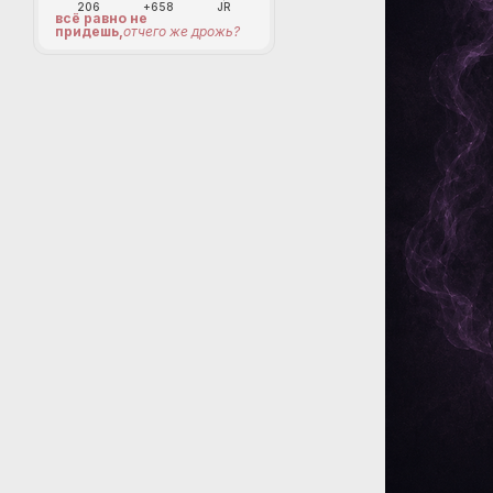
206
+658
JR
всё равно не
придешь,
отчего же дрожь?