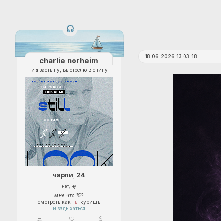
18.06.2026 13:03:18
charlie norheim
и я застыну, выстрелю в спину
чарли, 24
нет, ну
мне что 15?
смотреть как
ты
куришь
и задыхаться