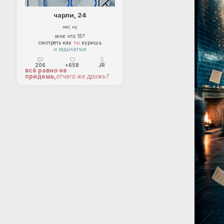
чарли, 24
нет, ну
мне что 15?
смотреть как
ты
куришь
и задыхаться
206
+658
JR
всё равно не
придешь,
отчего же дрожь?