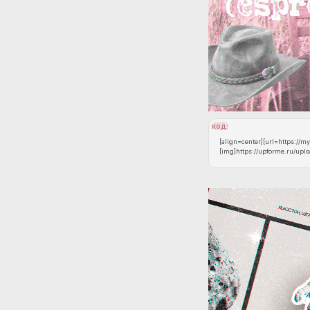
код:
[align=center][url=https://m
[img]https://upforme.ru/uplo
[/url][/align]