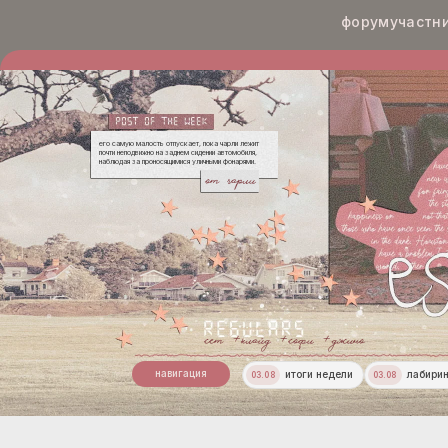
форум
участн
его самую малость отпускает, пока чарли лежит
почти неподвижно на заднем сидении автомобиля,
наблюдая за проносящимися уличными фонарями.
чарли
сет
клайд
софи
джино
навигация
итоги недели
лабири
03.08
03.08