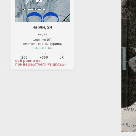
чарли, 24
нет, ну
мне что 15?
смотреть как
ты
куришь
и задыхаться
206
+658
JR
всё равно не
придешь,
отчего же дрожь?