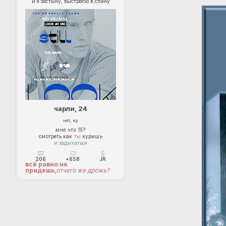
и я застыну, выстрелю в спину
чарли, 24
нет, ну
мне что 15?
смотреть как
ты
куришь
и задыхаться
206
+658
JR
всё равно не
придешь,
отчего же дрожь?