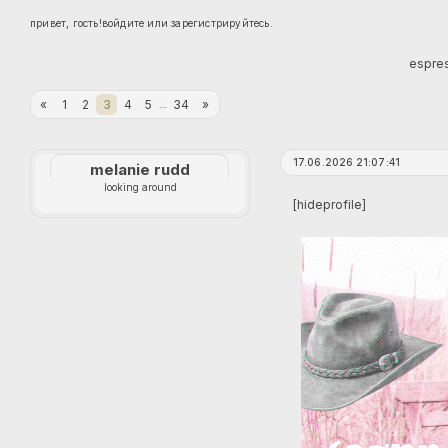
привет, гость!
войдите
или
зарегистрируйтесь
.
espre
«
1
2
3
4
5
34
»
…
17.06.2026 21:07:41
melanie rudd
looking around
[hideprofile]