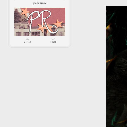
участник
2693
+68