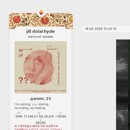
18.06.2026 12:24:15
jill dolarhyde
светский человек
джилл, 23
i'm coming,
you
coming
no hiding, my feeling
3444
11 546,1/1 06.26,6/4
+16344
68240
и теперь мне не найти
себя
на карте твоих границ