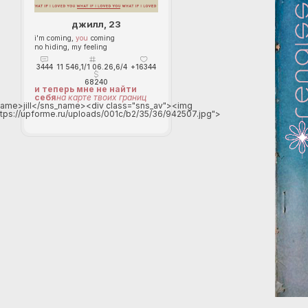
джилл, 23
i'm coming,
you
coming
no hiding, my feeling
3444
11 546,1/1 06.26,6/4
+16344
68240
и теперь мне не найти
себя
на карте твоих границ
ame>jill</sns_name><div class="sns_av"><img
ttps://upforme.ru/uploads/001c/b2/35/36/942507.jpg">