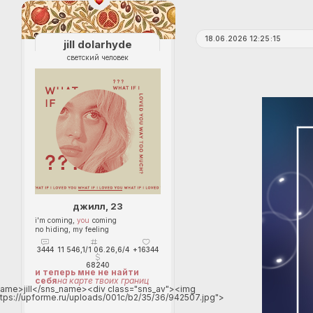
18.06.2026 12:25:15
jill dolarhyde
светский человек
джилл, 23
i'm coming,
you
coming
no hiding, my feeling
3444
11 546,1/1 06.26,6/4
+16344
68240
и теперь мне не найти
себя
на карте твоих границ
ame>jill</sns_name><div class="sns_av"><img
ttps://upforme.ru/uploads/001c/b2/35/36/942507.jpg">