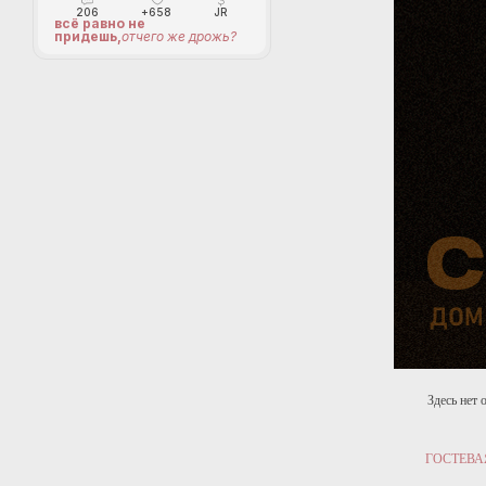
206
+658
JR
всё равно не
придешь,
отчего же дрожь?
Здесь нет
ГОСТЕВА