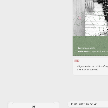
код:
[align=center][url=https://m
id=81&p=2#p98463]
[img]https://upforme.ru/uplo
[/url][/align]
18.06.2026 07:53:45
pr