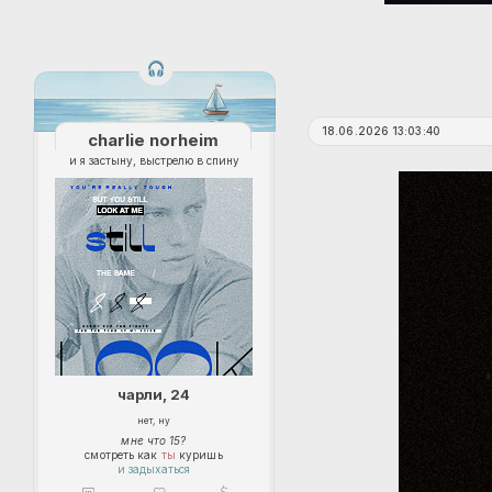
18.06.2026 13:03:40
charlie norheim
и я застыну, выстрелю в спину
чарли, 24
нет, ну
мне что 15?
смотреть как
ты
куришь
и задыхаться