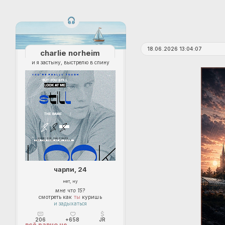
18.06.2026 13:04:07
charlie norheim
и я застыну, выстрелю в спину
чарли, 24
нет, ну
мне что 15?
смотреть как
ты
куришь
и задыхаться
206
+658
JR
всё равно не