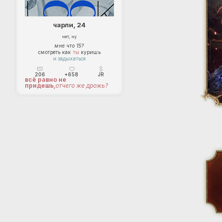
чарли, 24
нет, ну
мне что 15?
смотреть как
ты
куришь
и задыхаться
206
+658
JR
всё равно не
придешь,
отчего же дрожь?