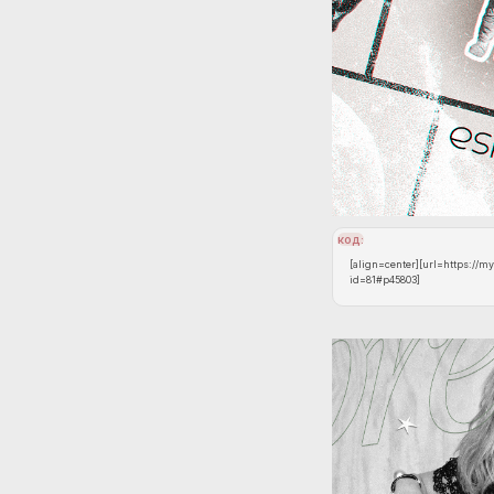
код:
[align=center][url=https://m
id=81#p45803]
[img]https://upforme.ru/uplo
[/url][/align]