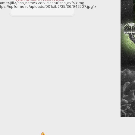
ame>jill</sns_name><div class="sns_av"><img
ttps://upforme.ru/uploads/001c/b2/35/36/942507.jpg">